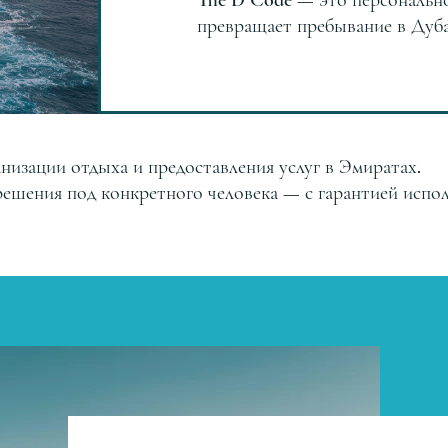
The D Code — это персональн
превращает пребывание в Дуба
низации отдыха и предоставления услуг в Эмиратах.
ешения под конкретного человека — с гарантией испо