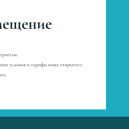
змещение
а
трактам.
шие условия и тарифы ниже открытого
ге.