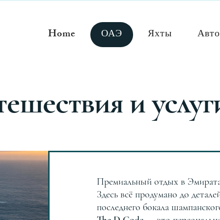
Home
ОАЭ
Яхты
Авто
тешествия и услу
Elevate Your Horizon
Премиальный отдых в Эмиратах
Здесь всё продумано до детале
последнего бокала шампанског